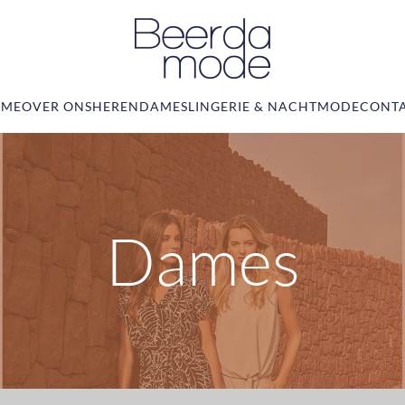
ME
OVER ONS
HEREN
DAMES
LINGERIE & NACHTMODE
CONT
Dames