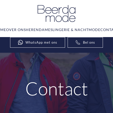
ME
OVER ONS
HEREN
DAMES
LINGERIE & NACHTMODE
CONT
WhatsApp met ons
Bel ons
Contact